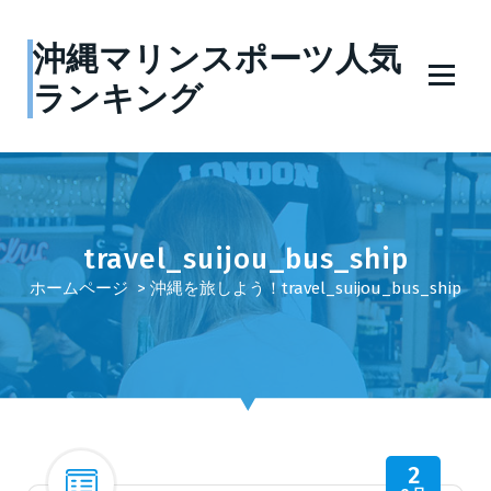
コ
ン
沖縄マリンスポーツ人気
テ
ランキング
ン
ツ
へ
ス
キ
ッ
プ
travel_suijou_bus_ship
ホームページ
>
沖縄を旅しよう！
travel_suijou_bus_ship
2